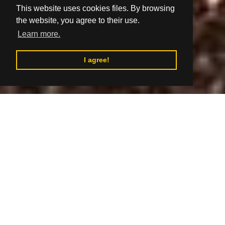
This website uses cookies files. By browsing
the website, you agree to their use.
Learn more.
I agree!
Go to table of contents
Author: Listonka Obrovisko
Listonka na Obrovisku
Hľadáte miesto, kde si naozaj oddýchnete od
každodenného ruchu a načerpáte energiu v objatí
prírody? Chata Listonka ponúka jedinečný zážitok