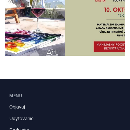
10/10/2026
Footer
MENU
Objavuj
Ubytovanie