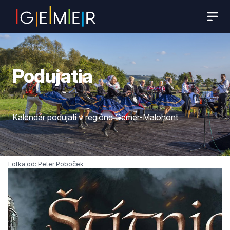
Podujatia
Kalendár podujatí v regióne Gemer-Malohont
Fotka od: Peter Poboček