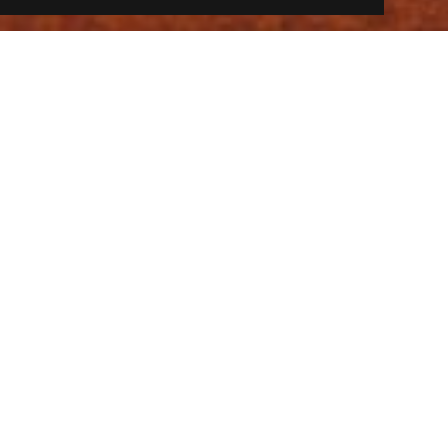
A fotó szerzője: Jozef Kopor
Gágorík
Gömörön a csirke- vagy marhahúslevest
hagyományosan nem tésztával, hanem gágoríkkal
tálalták.
A gágorík (gágoríky) egy olyan tésztaféle,
amelyet régen kézzel készítettek. A tészta
receptje egyszerű volt: egy tojást, körülbelül 10 kg
félig grízes lisztet és egy csipet sót jól
összegyúrtak egy lágy tésztává, amelyet fél órán