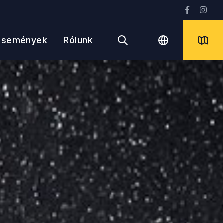
Események
Rólunk
Keresés
Nyelv
Térk