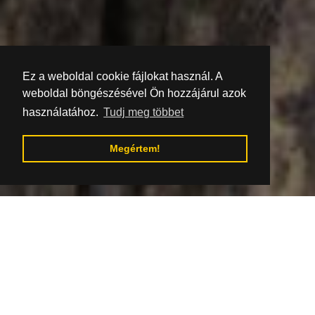
Ez a weboldal cookie fájlokat használ. A
weboldal böngészésével Ön hozzájárul azok
használatához.
Tudj meg többet
Megértem!
Ugrás a tartalomjegyzékhez
Forrás: GMOS
Jolsvai harangöntők
A harangöntés a juh- és szarvasmarha-