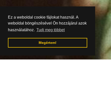
Ez a weboldal cookie fájlokat használ. A
weboldal böngészésével Ön hozzájárul azok
használatához.
Tudj meg többet
Megértem!
Ugrás a tartalomjegyzékhez
A fotó szerzője: OOCR Gemer
Rozsvieťte s nami Revúcu: S
lampiónom za Hviezdojedom
🌟
Hviezdy Revúcej znovu ožívajú!
Už v piatok,