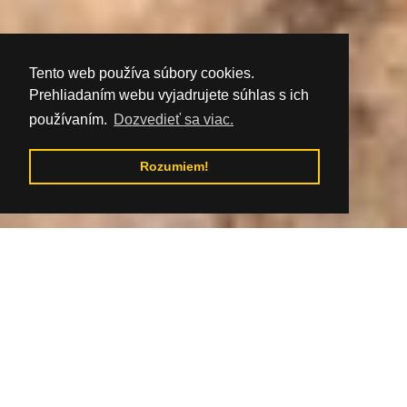
Tento web používa súbory cookies.
Prehliadaním webu vyjadrujete súhlas s ich
používaním.
Dozvedieť sa viac.
Rozumiem!
Prejdite na obsah
Zdroj: Archív OOCR Gemer
Národný park Slovenský kras
Najväčšie krasové územie planinového typu v