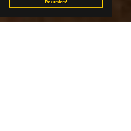
Rozumiem!
Prejdite na obsah
Fotka od: Rekreačný areál Predná Hora
Rekreačný areál Predná Hora
Horská poloha na okraji Muránskej planiny
predurčuje toto miesto na dokonalé športové
vyžitie i relax.
Po celodenných peších či cyklotúrach na vás
čaká Hradný wellness s vírivkami, parnou a
infrasaunou, Vodný svet, Vitálny svet s horskou,
mentolovou a bylinkovou saunou, soľná jaskyňa,