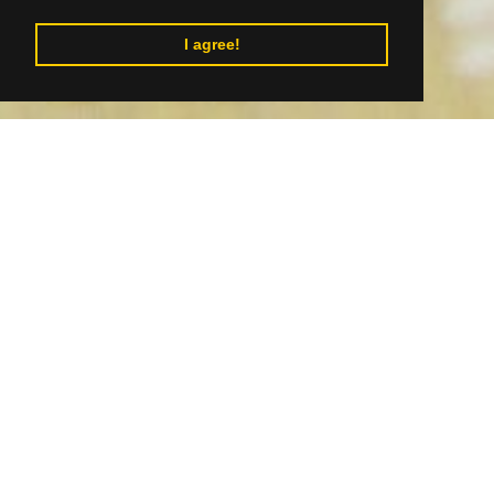
I agree!
Go to table of contents
Author: Regionálny produkt Gemer-Malohont
Dni obce Muráň a slávnosť
kameniny
Muráň ožije prvý júnový víkend bohatým
kultúrnym programom, historickými tradíciami aj
hudobnými vystúpeniami. Od piatka 5. júna do
nedele 7. júna čakajú návštevníkov koncerty,
remeselné trhy, historické sprievody, sokoliarske