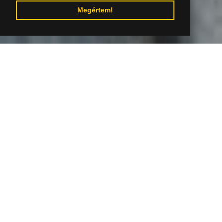
Megértem!
Ugrás a tartalomjegyzékhez
A fotó szerzője: Archív región Gemer
Hviezdojed- Revúca város
legcsodálatosabb játéka
Revúca város legcsodálatosabb játéka
mobiltelefonnal a kézben és ajándékkal a végén.
A mese egy tolvajról szól - egy varázslóról, aki
ellopta az ég összes csillagát, és így sötétbe
burkolta az Üvöltőt. A játék Revúca városának
különböző helyszínein játszódik, ahol a gyerekek