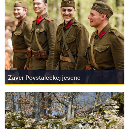
Muránske hradné hry 2024
Už čoskoro prichádza podujatie, ktoré ste si tak
obľúbili!
Find more
Záver Povstaleckej jesene