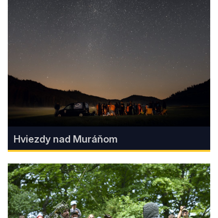
Coburgovský kaštieľ v Jelšave
Coburgovský kaštieľ v Jelšave ožíva ako
kultúrno‑kreatívne centrum, ktoré vás očarí
svojou históriou aj atmosférou.
Find more
Hviezdy nad Muráňom
Hviezdy nad Muráňom