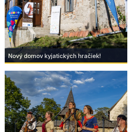
Find more
Nový domov kyjatických hračiek!
Nový domov kyjatických hračiek!
Tradičné kyjatické hračky budú mať vlastný
prezentačný priestor