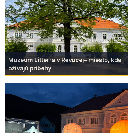
Spoznali sme 12 nových produktov značky
Regionálny produkt GEMER - MALOHONT
Find more
Múzeum Litterra v Revúcej– miesto, kde
ožívajú príbehy
Múzeum Litterra v Revúcej–
miesto, kde ožívajú príbehy