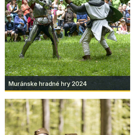
Zažite nezabudnuteľnú cestu do hlbín vesmíru
priamo v srdci národného parku a objavujte
nádheru nočnej oblohy v sprievode
profesionálnych hvezdárov aj v roku 2026.
Find more
Muránske hradné hry 2024