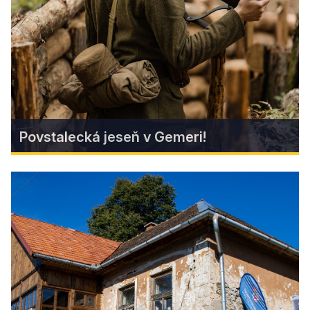
konflikt, ktorý tvrdo zasiahol aj do života
obyvateľov v regióne Gemer.
Find more
Povstalecká jeseň v Gemeri!
Povstalecká jeseň v Gemeri!
Vydajte sa s nami po stopách Slovenského
národného povstania v Gemeri a Malohonte!