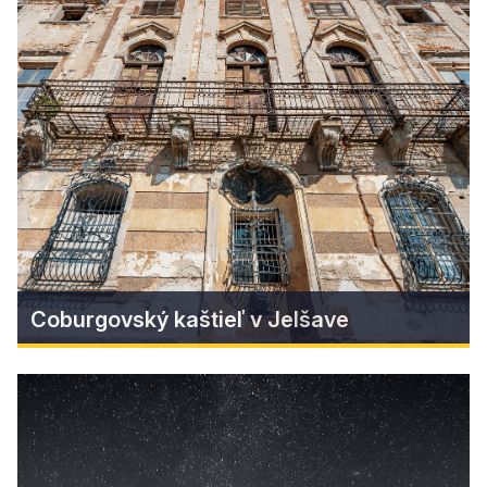
GASTROlove Gemer aj tento rok!
(ne) konferencia GASTROlove, ktorá spája
odborníkov, podnikateľov a nadšencov
gastronómie a cestovného ruchu sa uskutoční aj
tento rok!
Find more
Coburgovský kaštieľ v Jelšave