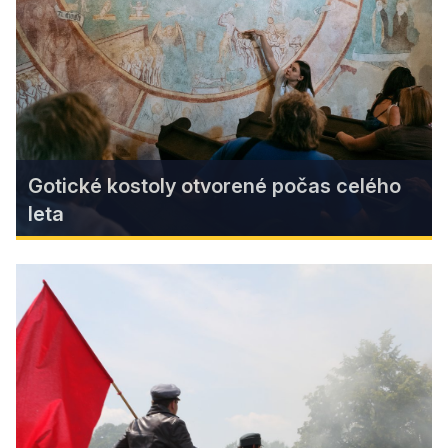
tmavej oblohy Muránska planina v múzeu Litterra
Find more
Gotické kostoly otvorené počas celého
leta
Gotické kostoly otvorené počas
celého leta