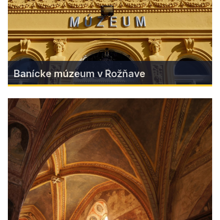
Find more
Banícke múzeum v Rožňave
Banícke múzeum v Rožňave
Ak chcete vidieť ako to vyzerá v bani, pravý
banský vláčik, 3. najstarší parný valec na svete,
či nádherné výtvarné diela, expozície Baníckeho
múzea sú tie správne miesta, kam zájsť pri
návšteve Rožňavy.