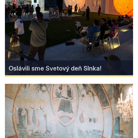
Kultúrno – spoločenský hub Litterra v Revúcej
slávnostne otvoril svoje priestory.
Find more
Oslávili sme Svetový deň Slnka!
Oslávili sme Svetový deň Slnka!
Oslávili sme Svetový deň Slnka a výročie Parku