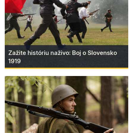
Gotická cesta nadväzuje na minuloročný úspech
pravidelných otváracích hodín pre verejnosť.
Find more
Zažite históriu naživo: Boj o Slovensko
1919
Zažite históriu naživo: Boj o
Slovensko 1919
Prežite chvíle roku 1919, pre mnohých neznámy