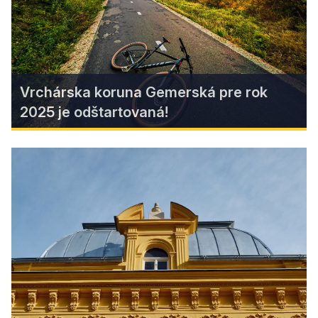
Find more
Vrchárska koruna Gemerská pre rok
2025 je odštartovaná!
Vrchárska koruna Gemerská pre
rok 2025 je odštartovaná!
Cyklovýzva pre každého, komu bije srdce pre
kopce, výhľady a poriadnu dávku adrenalínu je
spustená!