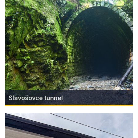
Vodný hrad Štítnik
Historický klenot, ktorý ponúka pohľad do
minulosti.
Find more
Slavošovce tunnel