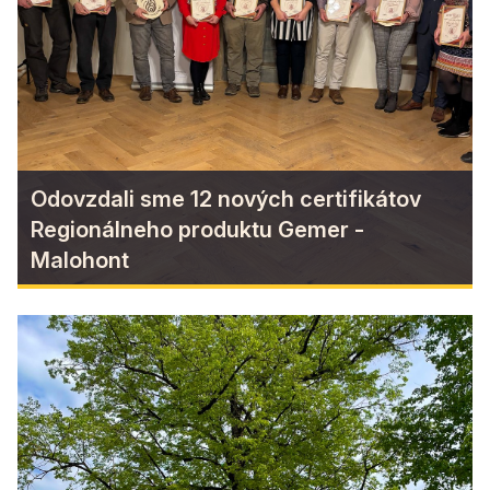
Zážitkové ubytovanie v ruinách Coburgovského
kaštieľa, ocenené cenou za architektúru CE ZA
AR!
Find more
Odovzdali sme 12 nových certifikátov
Regionálneho produktu Gemer -
Malohont
Odovzdali sme 12 nových
certifikátov Regionálneho
produktu Gemer - Malohont