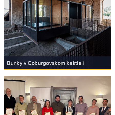
od prvého dňa získava srdcia návštevníkov. Táto
17-metrová dominanta ponúka nádherné 360-
stupňové výhľady, pri ktorých sa človeku neraz
zatají dych – najmä keď sa v diaľke objavia
obrysy Vysokých Tatier.
Find more
Bunky v Coburgovskom kaštieli
Bunky v Coburgovskom kaštieli