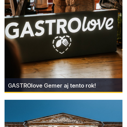
GemCraft Štítnik
Ponorte sa do sveta skla, hliny a dreva v
GemCraft – Centre gemerského remesla v
Štítniku. Zažite na vlastnej koži, ako sa rodia
ručne fúkané vianočné ozdoby, keramické
poklady z gemerskej hliny a umelecké drevené
diela.
Find more
GASTROlove Gemer aj tento rok!