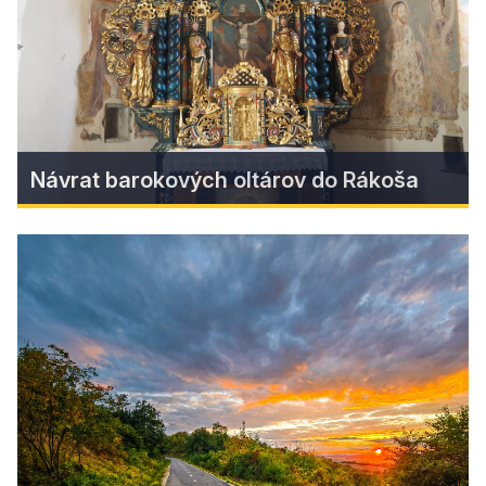
neznámym konfliktom.
Find more
Návrat barokových oltárov do Rákoša
Návrat barokových oltárov do
Rákoša
Do rákošského Kostola Najsvätejšej Trojice,
nositeľa prestížnej značky Európskeho
dedičstva, sa po takmer tridsiatich rokoch vrátila
časť jeho vzácneho barokového mobiliára.