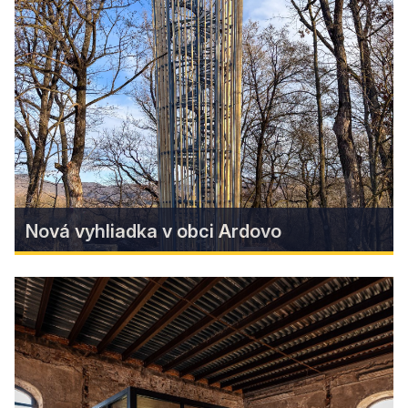
Nad obcou Rákoš môžeme dodnes nájsť
pozostatky Rákošského hradu, ktorý dnes
miestni nazývajú „zámčok“.
Find more
Nová vyhliadka v obci Ardovo
Nová vyhliadka v obci Ardovo
V Ardove pribudla vyhliadková veža, ktorá si už