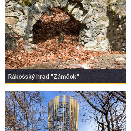
Záver Povstaleckej jesene
Séria podujatí POVSTALECKÁ JESEŇ v Gemeri sa
blíži ku koncu!
Find more
Rákošský hrad "Zámčok"
Rákošský hrad "Zámčok"