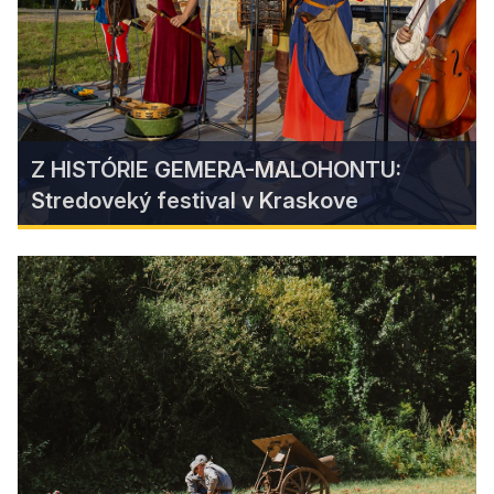
Find more
Z HISTÓRIE GEMERA-MALOHONTU:
Stredoveký festival v Kraskove
Z HISTÓRIE GEMERA-
MALOHONTU: Stredoveký festival
v Kraskove
Pripravte sa na jedinečný zážitok, ktorý vás
prenesie do čias rytierov, princezien a dávnych