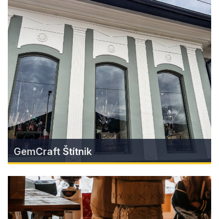
Slavošovce tunnel
The SlavošovceTunnel (Tunel pod Homôlkou) is
fully accessible and is crossed by the official
cycle route, which with its length of 2401 meters
makes it the longest cycle tunnel in Europe and
the third longest in the world.
Find more
GemCraft Štítnik