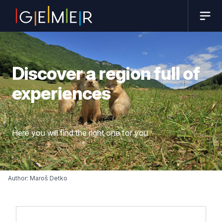
Discover a region full of
experiences
Here you will find the right one for you
Author: Maroš Detko