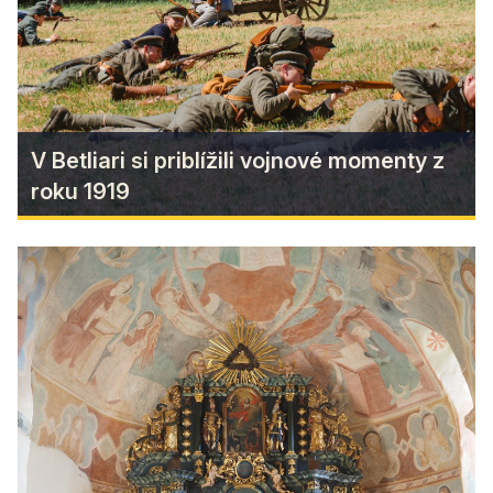
legiend!
Find more
V Betliari si priblížili vojnové momenty z
roku 1919
V Betliari si priblížili vojnové
momenty z roku 1919
V Betliari si pripomenuli historické momenty z
roku 1919, ktoré zasiahli životy obyvateľov
regiónu, avšak pre mnohých zostávajú