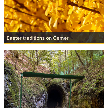
Vody.
Find more
Easter traditions on Gemer
Easter traditions on Gemer
The spring water on the night of Maundy
Thursday to Good Friday was believed to have
healing powers. The girls bathed in the stream
before sunrise so that they would not have
ulcers, scabs, or ringworm and be healthy all
year round.