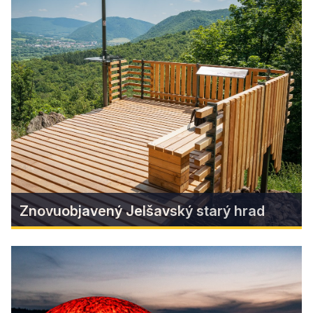
Rozsvietili sme Revúcu s
Hviezdojedom
Hviezdy Revúcej opäť ožili! V piatok 14.
novembra o 17:00 sme sa spoločne ponorili do
magického príbehu Hviezdojeda, ktorý ukradol
hviezdy Revúcej
Find more
Znovuobjavený Jelšavský starý hrad