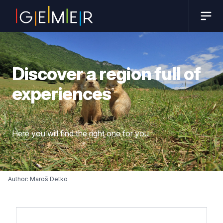
Discover a region full of
experiences
Here you will find the right one for you
Author: Maroš Detko