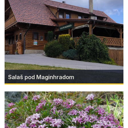
kostola "Cesta stredovekom" v
Štítniku je pripravená!
Jedinečný projekt, aký v našom regióne doteraz
nemal obdobu, je úspešne dokončený.
Find more
Salaš pod Maginhradom