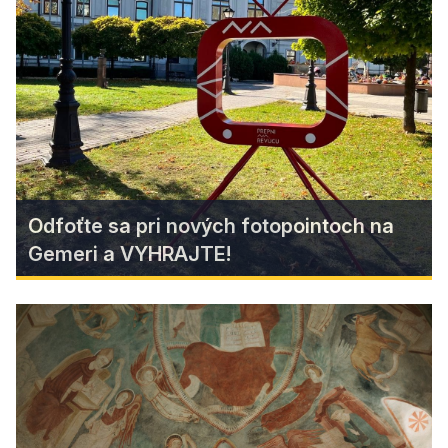
The symbol of the Muráň plateau National Park,
which you cannot find anywhere else in the
world, blooms from April to June, with dark pink,
pungently fragrant flowers...
Find more
Odfoťte sa pri nových fotopointoch na
Gemeri a VYHRAJTE!
Odfoťte sa pri nových
fotopointoch na Gemeri a
VYHRAJTE!