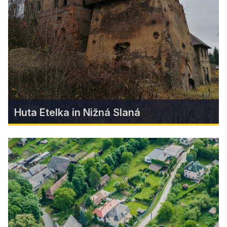
A unique film with rare historical images and a
new game for children diversified the offer of
experiences for visitors to the Zubačka Museum
in Tisovec
Find more
Huta Etelka in Nižná Slaná
Huta Etelka in Nižná Slaná
This extremely valuable technical monument and
an important document of iron production in