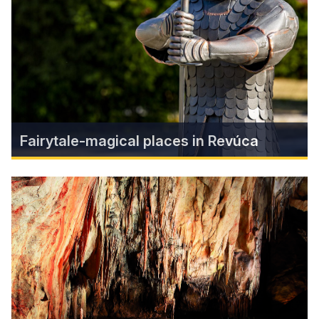
convenient location in Tornaľa
Find more
Fairytale-magical places in Revúca
Fairytale-magical places in
Revúca
New "fairytale-magical places" have been
created in Revúca for domestic and foreign
tourists, drawing on the fairy tale motifs of the