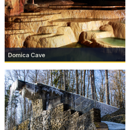
unique Revúca storytellers and fantasy masters
Samuel and Gustáv Reuss, as well as Pavel
Dobšinský.
Find more
Domica Cave
Domica Cave
The most famous cave of the Slovak Karst
together with the Hungarian Baradla Cave form a
unique 25 km long cave complex on the territory