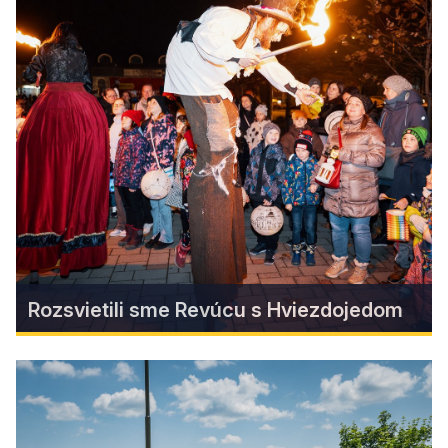
Rozhľadňa Jeden strom v
Jesenskom
Na kopci Jeden strom nad obcou Jesenské
vyrástla 13-metrová rozhľadňa, ktorá sa okamžite
stala novým lákadlom pre turistov aj domácich.
Find more
Rozsvietili sme Revúcu s Hviezdojedom