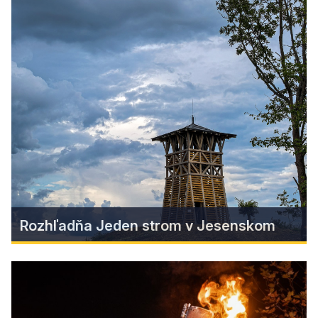
S lampiónom za Hviezdojedom
Pomôžte vrátiť svetlo a hviezdy, ktoré
Hviezdojed Revúcej ukradol! 🌠
Find more
Rozhľadňa Jeden strom v Jesenskom