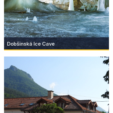
Find more
Dobšinská Ice Cave
Dobšinská Ice Cave
One of the two to public accessible ice caves in
our country can be found in the north of the
Gemer region, in the Slovak Paradise National
Park.