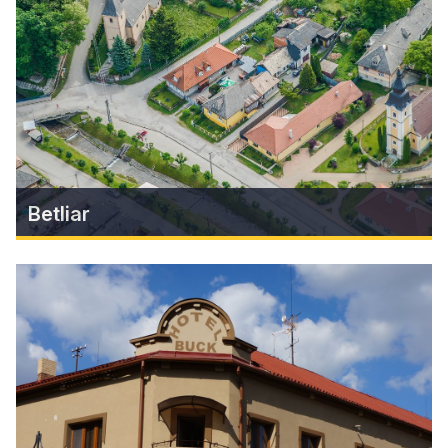
Central Europe is one of the most beautiful blast
furnaces in Slovakia.
Find more
Betliar
Betliar
The village is known for its beautiful Andrássy