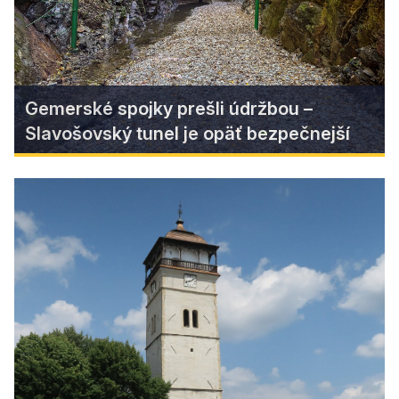
Find more
Gemerské spojky prešli údržbou –
Slavošovský tunel je opäť bezpečnejší
Gemerské spojky prešli údržbou –
Slavošovský tunel je opäť
bezpečnejší
Turistická a cykloturistická trasa „Gemerské
spojky“ sa dočkala obnovy. Vďaka spolupráci so
Slovenskými magnezitovými závodmi Jelšava sa
podarilo zlepšiť stav Slavošovského tunela a
jeho okolia, čo ocenia všetci turisti a cyklisti, ktorí