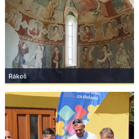
Na troch miestach Stredného Gemera vznikli
nové originálne fotopointy s červenou telkou, s
ktorými môžete vyhrať originálne ceny v našej
súťaži na Facebooku a Instagrame Region
Gemer.
Find more
Rákoš
Rákoš