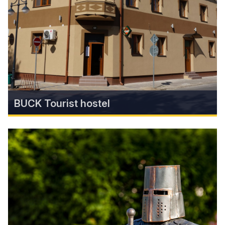
manor, a large English park, a zoo and as a
starting point for hikes to the Volovec mountain.
Find more
BUCK Tourist hostel
BUCK Tourist hostel
Accommodation with favorable prices and