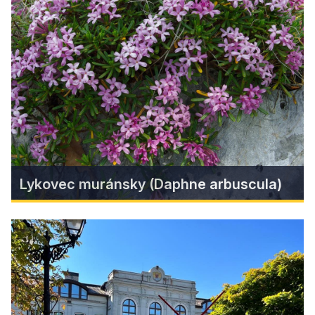
Salaš pod Maginhradom
Autentické ubytovanie vo Veľkých
Teriakovciach.
Find more
Lykovec muránsky (Daphne arbuscula)
Lykovec muránsky (Daphne
arbuscula)