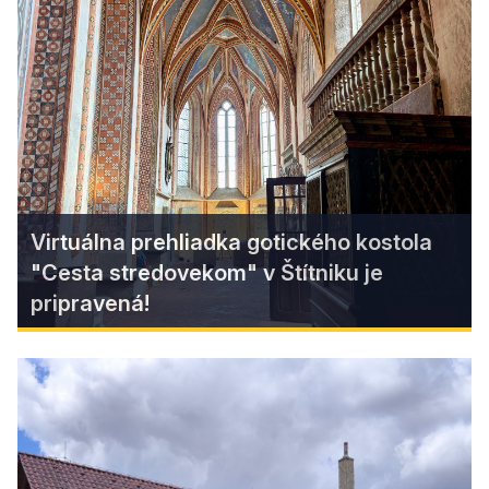
Petrivaldského vile
Navštívte zrekonštruovanú Petrivaldského vilu v
Hnúšti a objavte interaktívnu výstavu o Jankovi
Francisci-Rimavskom, Matejovi Hrebendovi a
jedinečnú expozíciu vývoja knihy.
Find more
Virtuálna prehliadka gotického kostola
"Cesta stredovekom" v Štítniku je
pripravená!
Virtuálna prehliadka gotického