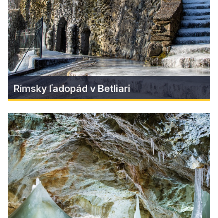
of two states, Slovakia and Hungary.
Find more
Rímsky ľadopád v Betliari
Rímsky ľadopád v Betliari
Mrazivé počasie prinieslo do parku kaštieľa
Betliar úžasný prírodný úkaz!