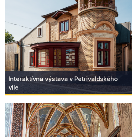
Deň Slnka v Litterre!
Oslava prvého výročia Parku tmavej oblohy v
priestoroch vesmírnej Litterry - aktivity pre deti,
výstava fotografií a koncert kapely Hudba z
Marsu.
Find more
Interaktívna výstava v Petrivaldského
vile
Interaktívna výstava v