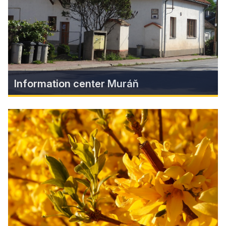
Find more
Information center Muráň
Information center Muráň
Here you will get basic information about the
natural values of the Muránska Planina National
Park, types of trips, but also souvenirs as a
keepsake, or chemically untreated and safe
food for ground squirrels in the nearby Biely