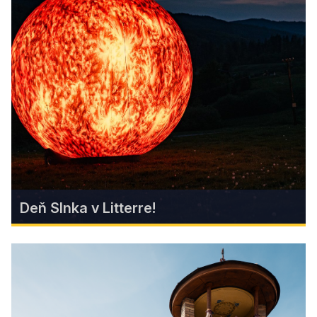
Znovuobjavený Jelšavský starý
hrad
Len 3 km od Jelšavy, v objatí hustých lesov na
skalnom hrebeni, čaká miesto, ktoré si zamilujú
milovníci prírody, histórie aj dobrodružstva.
Find more
Deň Slnka v Litterre!