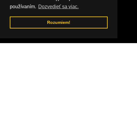
používaním.
Dozvedieť sa viac.
Rozumiem!
Prejdite na obsah
Fotka od: Michal Rengevič
Jaskyne na Gemeri
Žiaden región Slovenska nie je tak bohatý na
jaskyne ako Horný Gemer. V planinách
Slovenského krasu bolo doteraz objavených viac
ako 1300 jaskýň a priepastí. Gemerské jaskyne sú
unikátne. V Krásnohorskej jaskyni môžete