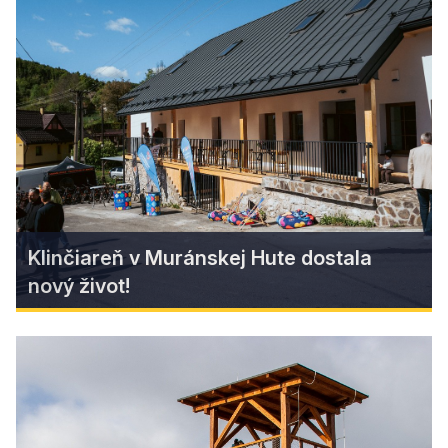
Muránskeho hradu
Zažite atmosféru dávnych čias, nadýchnite sa
histórie a nechajte sa vtiahnuť do fascinujúceho
príbehu Muránskeho hradu v sprievode Romana
Vavreka, Milovníka Muránskeho hradu.
Zistiť viac
Klinčiareň v Muránskej Hute dostala
nový život!
Klinčiareň v Muránskej Hute
dostala nový život!