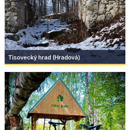
výročie podpísania memoranda o vzniku Parku
tmavej oblohy Muránska planina a oslávime aj
Svetový deň Slnka!
Zistiť viac
Tisovecký hrad (Hradová)
Tisovecký hrad (Hradová)
Tisovecký hrad, ukrytý v lesoch Muránskej
planiny, je dnes už len tichou ruinou s bohatou
históriou. Kedysi strážil obchodné cesty a bol
dôležitou pevnosťou regiónu. Dnes ponúka
nádherné výhľady a tajomnú atmosféru, ktorá