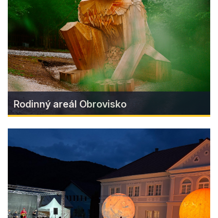
rozprúdi atmosféra dávnych čias. Obľúbené
Muránske hradné hry prinesú návštevníkom
jedinečný zážitok plný histórie, tradícií a zábavy
pre celú rodinu.
Zistiť viac
Rodinný areál Obrovisko
Rodinný areál Obrovisko
Rodinný park Obrovisko v srdci Muránskej
planiny s monumentálnymi drevenými sochami