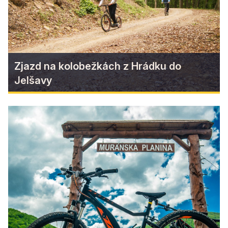
Zistiť viac
Zjazd na kolobežkách z Hrádku do
Jelšavy
Zjazd na kolobežkách z Hrádku
do Jelšavy
Zažite 6 km dlhý zjazd na horských kolobežkách
z vrchu Hrádok nad mestom Jelšava. Či si
vychutnáte prírodu pri jazde pomalšej, alebo
zažijete adrenalín pri jazde rýchlej, je len na Vás