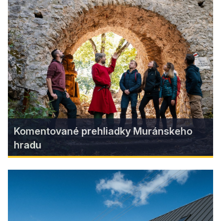
Zážitkové centrum SENTINEL
Ak chcete zažiť na vlastnej koži, ako to vyzerá v
bani, nastúpiť do banského výťahu, dotknúť sa
pravého banského vláčika či uvidieť 3. najstarší
parný valec na svete, ste na správnej adrese!
Zistiť viac
Komentované prehliadky Muránskeho
hradu
Komentované prehliadky