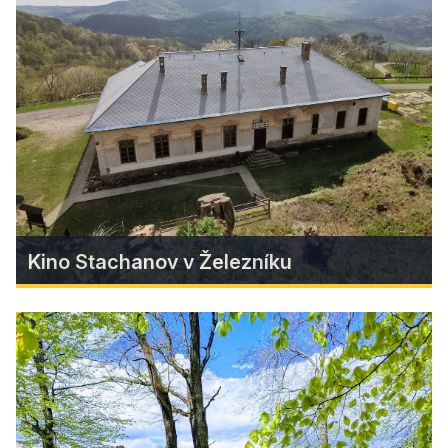
Muráň ožije prvý júnový víkend bohatým
kultúrnym programom, historickými a
remeselnými tradíciami aj koncertami ako
Desmod a Sokoly.
Zistiť viac
Kino Stachanov v Železníku
Kino Stachanov v Železníku