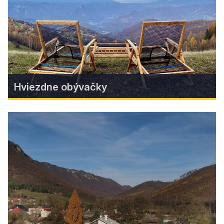
atmosféru vidieka.
Zistiť viac
Hviezdne obývačky
Hviezdne obývačky
Na Muránskej planine pribudli originálne miesta,
ktoré lákajú na oddych pod nočnou oblohou.
Takzvané „hviezdne obývačky“ sú ako stvorené
pre romantikov, milovníkov prírody aj každého,
kto si chce aspoň na chvíľu vychutnať ticho,