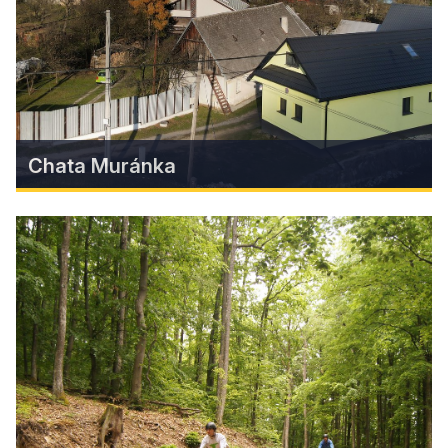
pokoj a pohľad na hviezdy ďaleko od mestských
svetiel.
Zistiť viac
Chata Muránka
Chata Muránka
Novo zrekonštruovaná Chata Muránka prináša
ideálne miesto na oddych v lone prírody, priamo
pri zurčiacom potoku v obci Muráň.