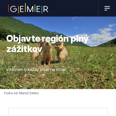
Objavte región plný
zážitkov
v ktorom si každý príde na svoje
Fotka od: Maroš Detko