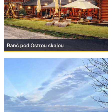
Gemer v Rožňave.
Zistiť viac
Ranč pod Ostrou skalou
Ranč pod Ostrou skalou
Jedinečné miesto uprostred panenskej prírody
Slovenského raja, len na skok od Dobšinskej
ľadovej jaskyne spája pokoj prírody, zážitkové
ubytovanie, výborné jedlo a autentickú