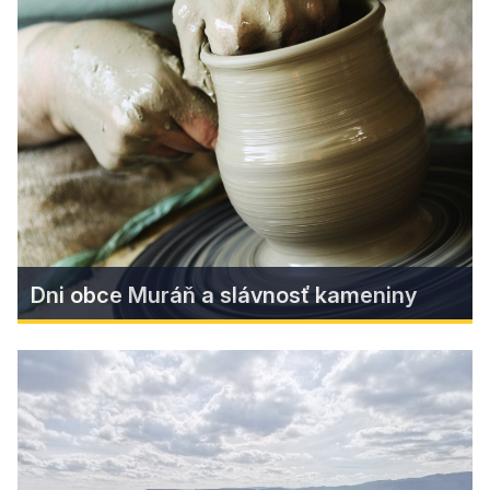
Vyhliadka s útulňou pod Suchým vrchom ponúka
jedinečný zážitok na trase Cesty hrdinov SNP a
láka všetkých, ktorí túžia po pokoji prírody,
panoramatických výhľadoch a aktívnom
oddychu.
Zistiť viac
Dni obce Muráň a slávnosť kameniny
Dni obce Muráň a slávnosť
kameniny