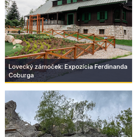
Okrem príbehov o ťažbe a tvrdej práci baníkov
nájdeme v Železníku jedinečné svedectvo
bohatého spoločenského života – kolkáreň s
tančiarňou, ktorá bola kedysi pulzujúcim srdcom
obce.
Zistiť viac
Lovecký zámoček: Expozícia Ferdinanda
Coburga
Lovecký zámoček: Expozícia
Ferdinanda Coburga