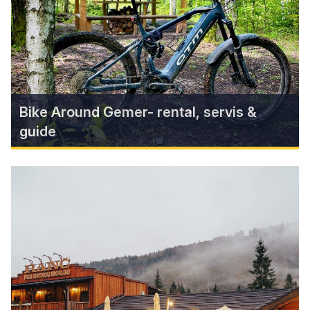
láka turistov aj milovníkov histórie. Objavte jeho
príbeh a nechajte sa uniesť kúzlom zabudnutých
múrov!
Zistiť viac
Bike Around Gemer- rental, servis &
guide
Bike Around Gemer- rental, servis
& guide
Cyklopožičovňa, servis bicyklov a sprevádzané
výjazdy po Gemeri – spoznajte Bike Around