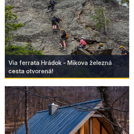
Objavte čaro historického poľovníckeho
zámočku cára Ferdinanda Coburga, ktorý vás
prenesie do sveta šľachtických tradícií,
poľovníctva a botaniky.
Zistiť viac
Via ferrata Hrádok - Mikova železná
cesta otvorená!
Via ferrata Hrádok - Mikova
železná cesta otvorená!