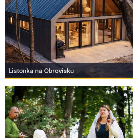
Milovníci dobrodružstva, turistiky a
nezabudnuteľných výhľadov, pozor! Na Gemeri
pribudla nová atrakcia, ktorá vás zavedie do
výšok nad Hotelom Hrádok.
Zistiť viac
Listonka na Obrovisku
Listonka na Obrovisku
Zažite dokonalý oddych v Chate Listonka –
novej dizajnovej chate ukrytej v areáli