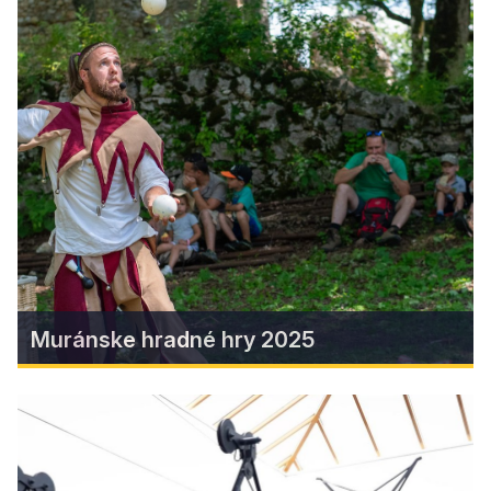
Splavovanie rieky Muráň pri
Jelšave
Krásy jelšavského údolia môžu milovníci
vodáckej turistiky objavovať v jedno- až
štvormiestnych kajakoch, ktoré im s
príslušenstvom zapožičajú Mestské služby
Jelšava.
Zistiť viac
Muránske hradné hry 2025