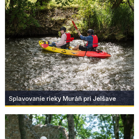
Gotická cesta v Gemeri-
Malohonte
Preneste sa späť do časov lomeného oblúka a
fresiek. Objavte vzácne kostolíky, ktorých steny
zdobia fresky talianskych majstrov. Ukrývajú sa
po celom Gemeri. Príďte ich objaviť!
Zistiť viac
Splavovanie rieky Muráň pri Jelšave