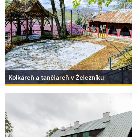
Historická budova kina v baníckej osade
Železník.
Zistiť viac
Kolkáreň a tančiareň v Železníku
Kolkáreň a tančiareň v Železníku