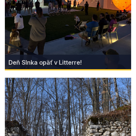
obrov je ideálnym miestom pre rodiny hľadajúce
zábavu, poznanie a oddych v prírode.
Zistiť viac
Deň Slnka opäť v Litterre!
Deň Slnka opäť v Litterre!
1. máj bude patriť Slnku, hviezdam a
výnimočnému podujatiu! V priestoroch múzea
Litterra v Revúcej si pripomenieme už druhé