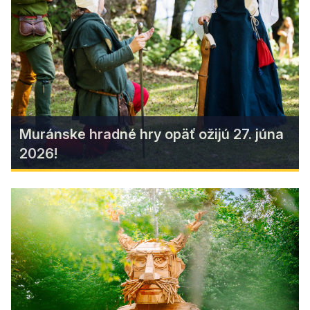
Obroviska, kde sa spája moderný komfort s
pokojom prírody. Ideálne miesto pre rodiny aj
priateľov, ktorí hľadajú súkromie, štýl a
nezabudnuteľnú atmosféru.
Zistiť viac
Muránske hradné hry opäť ožijú 27. júna
2026!
Muránske hradné hry opäť ožijú
27. júna 2026!
Na majestátnom Muránskom hrade sa aj tento rok