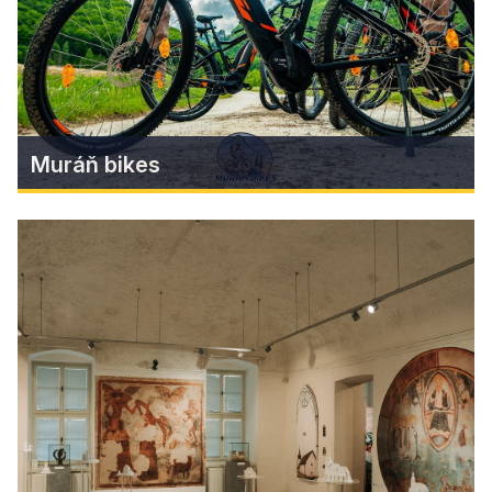
Zistiť viac
Muráň bikes
Muráň bikes
Objavte Muránsku planinu bez námahy: Nová
požičovňa v Muráni
Zistiť viac