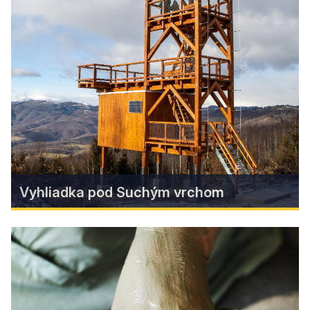
Historická budova bývalej klinčiarne v Muránskej
Hute, ktorá ešte donedávna chátrala, sa po
rozsiahlej obnove stala novým centrom života
obce. Projekt spojil ochranu kultúrneho
dedičstva s rozvojom cestovného ruchu a
vytvoril atraktívne zázemie pre návštevníkov
Národného parku Muránska planina.
Zistiť viac
Vyhliadka pod Suchým vrchom
Vyhliadka pod Suchým vrchom