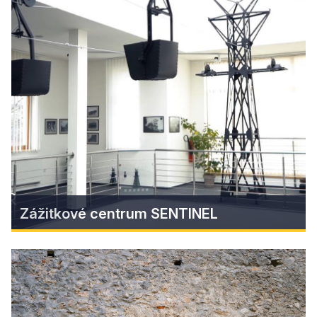
Muránske hradné hry 2025
Muránsky hrad opäť ožije hradnými hrami už v
sobotu, 14.6.2025!
Zistiť viac
Zážitkové centrum SENTINEL