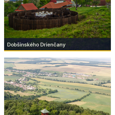
Zistiť viac
Dobšinského Drienčany
Dobšinského Drienčany
Rozprávková obec Drienčany je so svojím
okolím skvelým miestom pre rodinný výlet.
Vydajte sa po stopách rozprávok Pavla
Dobšinského alebo nakuknite do tajomných
jaskýň na náučnom chodníku Drienčanský kras. V