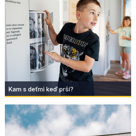
Národný park Muránska planina
Národný park Muránska planina je známy svojou
divokou krasovou krajinou. Kto hľadá pokoj, čistý
horský vzduch a nočnú oblohu s tisíckami
žiariacich hviezd, ten si Muránsku planinu
zamiluje.
Zistiť viac
Kam s deťmi keď prší?