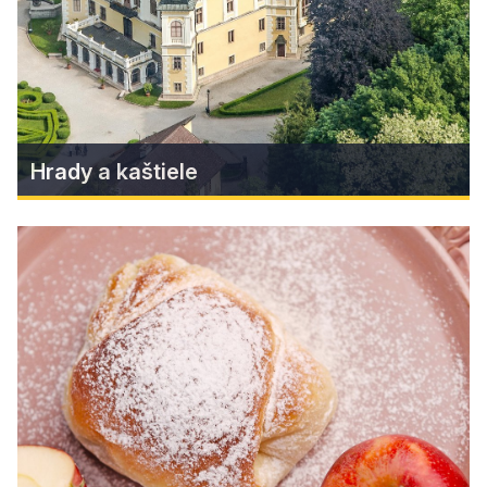
životom...
Zistiť viac
Hrady a kaštiele
Hrady a kaštiele
Spoznajte svedkov dávnych čias v regióne
Gemera a Malohontu