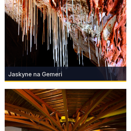
Cerovú vrchovinu by sme mohli nazvať aj
krajinou vyhasnutých sopiek. Nachádza sa tu 9
turisticky značených chodníkov, 4 náučné
chodníky a 3 náučné lokality, ktoré prechádzajú
tými najatraktívnejšími časťami územia.
Zistiť viac
Jaskyne na Gemeri
Jaskyne na Gemeri