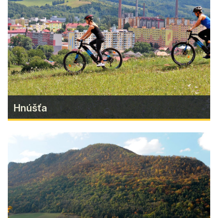
Objavte priemyselnú minulosť mesta Hnúšťa
Zistiť viac
Hnúšťa
Hnúšťa
Turecký most pri Hnúšti je najobľúbenejšou
lokalitou domácich i návštevníkov zo širokého