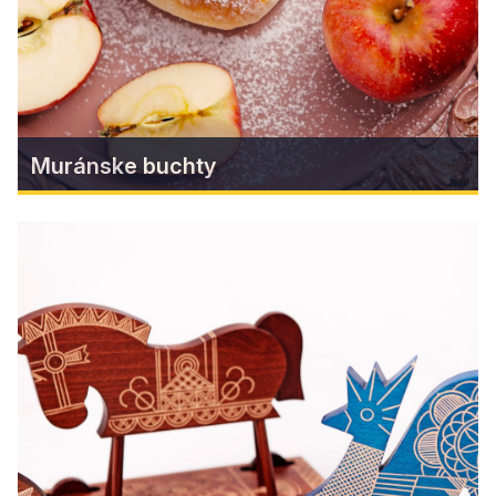
Zistiť viac
Muránske buchty
Muránske buchty
Vychýrená, široko-ďaleko známa regionálna
pochúťka. Viackrát prekladané kysnuté cesto v
sebe ukrýva bohatú sladkú náplň. Muránske
buchty sa dnes pečú s rôznymi náplňami –
lekvárové, makové, nugátové, orechové,
višňové, čučoriedkové, tvarohové, jahodové,
malinové, ale i ríbezľové.