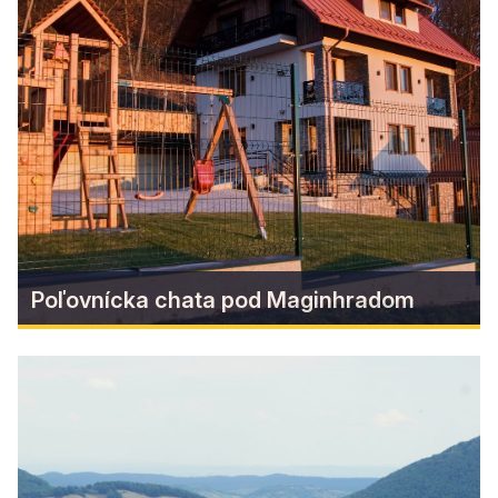
Najväčšie krasové územie planinového typu v
strednej Európe ukrýva vyše 1300 priepastí a
jaskýň. Stojí za to vidieť!
Zistiť viac
Poľovnícka chata pod Maginhradom
Poľovnícka chata pod
Maginhradom