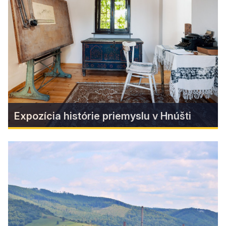
optimálnym východzím bodom na výlety do
okolia, či už za jaskyňami, históriou, alebo na
pešiu, či cykloturistiku. Jeho centrum stojí
jednoznačne za náštevu.
Zistiť viac
Expozícia histórie priemyslu v Hnúšti
Expozícia histórie priemyslu v
Hnúšti