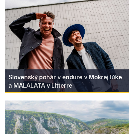
Kam s deťmi keď prší?
Keď na Gemeri prší, dobrodružstvo sa nekončí!
Zistiť viac
Slovenský pohár v endure v Mokrej lúke
a MALALATA v Litterre
Slovenský pohár v endure v