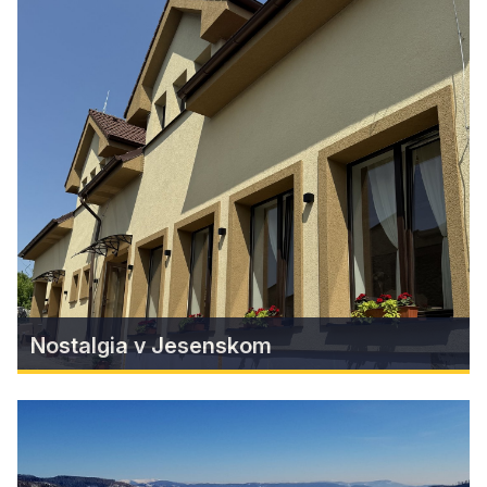
Zimný štadión v Rožňave
Viac než len ľad: Rožňava predstavila modernú
multifunkčnú halu.
Zistiť viac
Nostalgia v Jesenskom