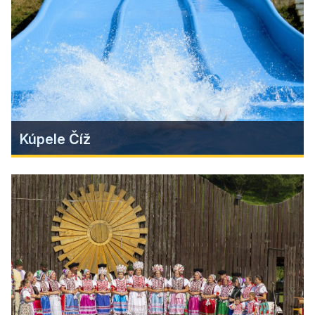
krás, historických i technických pamiatok.
Zistiť viac
Kúpele Číž
Kúpele Číž
Výnimočnosť a liečivé účinky slanej jódo-
brómovej vody so značnou mineralizáciou radia
kúpele Číž k jediným svojho druhu nielen na
Slovensku, ale aj k vzácnym zdrojom v Európe. V