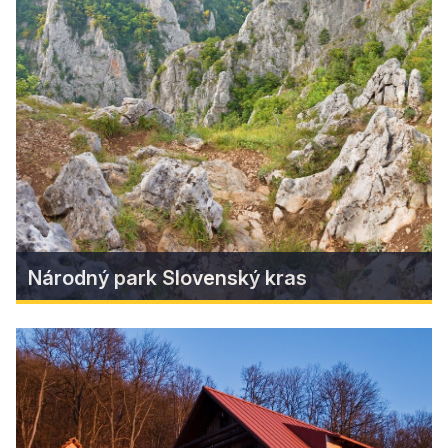
Mokrej lúke a MALALATA v
Litterre
Adrenalín v lese, hudba v meste! Druhý májový
víkend prinesie do Revúcej poriadnu dávku
adrenalínu, športu aj zábavy.
Zistiť viac
Národný park Slovenský kras
Národný park Slovenský kras