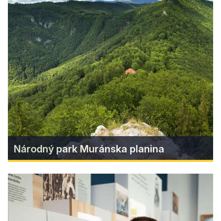
Ski Skorušiná
Lyžiarske stredisko s prírodným snehom v
podhorí Klenovského Vepra
Zistiť viac
Národný park Muránska planina