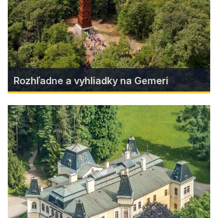
blízkosti obce sa nachádza aj nateplejšia vodná
nádrž na Slovensku.
Zistiť viac
Rozhľadne a vyhliadky na Gemeri
Rozhľadne a vyhliadky na Gemeri
Turistov priťahujú ako magnet strelku kompasu,
rodinám poskytujú cieľ prechádzok, putujúcim
romantikom nezabudnuteľné zážitky, pre
všetkých poskytujú možnosť vystúpiť vyššie a
získať tak nadhľad nad krajinou, nad ľuďmi, nad