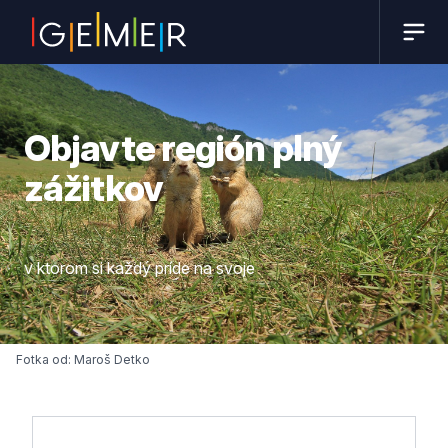
Objavte región plný
zážitkov
v ktorom si každý príde na svoje
Fotka od: Maroš Detko