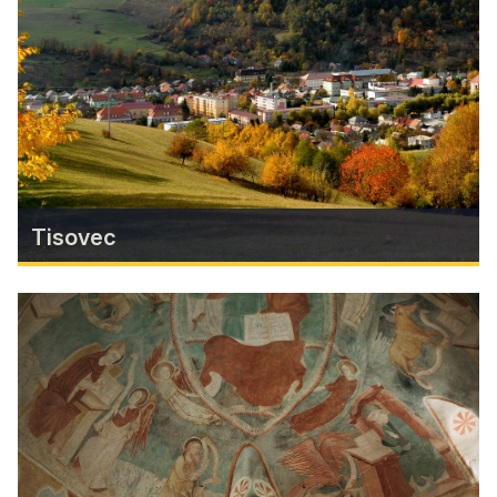
okolia. Za zhliadnutie určite stojí 170 ročná
katalpa v Mariássyho záhrade a návšteva Múzea
socialistických kuriozít.
Zistiť viac
Tisovec
Tisovec
Vyberte sa z Tisovca na majestátnu Hradovú so
zvyškami hradu, k prameňu Rimavy, alebo do
Čertovej doliny, pripomínajúcej rokliny