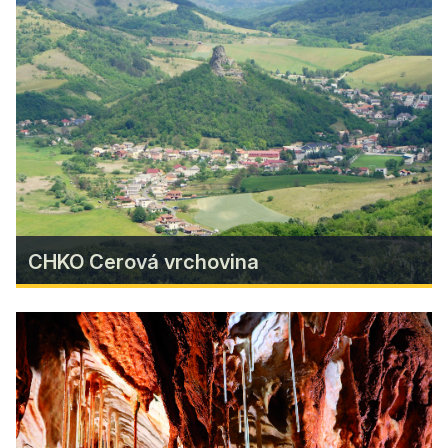
Poľovnícka chata pod Maginhradom ponúka
komfortné ubytovanie v tichom prírodnom
prostredí, ideálne na oddych, oslavy aj spoločné
stretnutia. Vychutnajte si relax vo vírivke,
grilovanie v altánku a krásne výlety do okolitých
lesov či na Maginhrad.
Zistiť viac
CHKO Cerová vrchovina
CHKO Cerová vrchovina