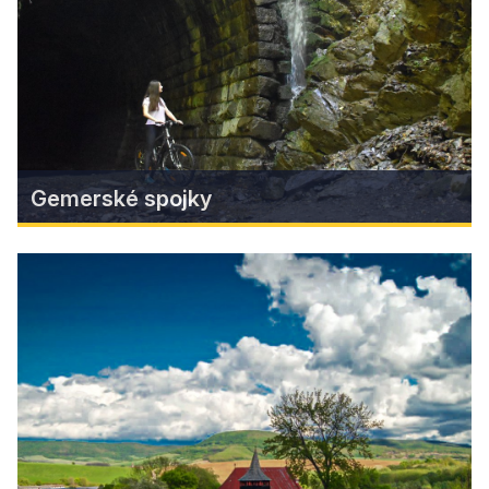
Zistiť viac
Gemerské spojky
Gemerské spojky
Spoznajte unikátny projekt nedokončenej
železnice peši či v sedle bicykla. Prejsť najdlhším
cyklotunelom v Európe a po viadukte vysokom
36 metrov sú zážitky na celý život.