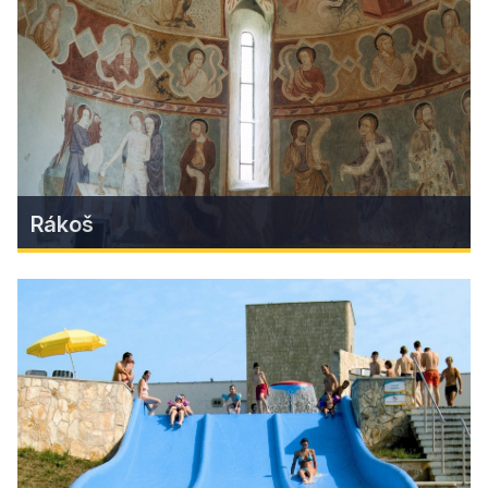
Slovenského raja. Unikátom je i ozubnicová
železničná trať, ktorá vedie z Tisovca do
Pohronskej Polhory.
Zistiť viac
Rákoš
Rákoš
Obec ležiaca na úpätí Železníka ukrýva
neuveriteľné bohatstvo v podobe prírodných