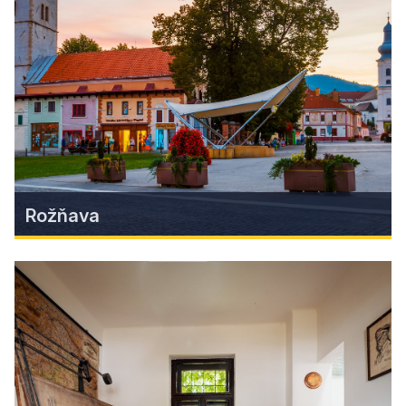
jaskyňou, kúpeľom z morských rias či pivným
kúpeľom. Poloha na okraji Muránskej planiny
predurčuje toto miesto na dokonalé športové
vyžitie i relax.
Zistiť viac
Rožňava
Rožňava
Rožňava - Centrum Horného Gemera, je