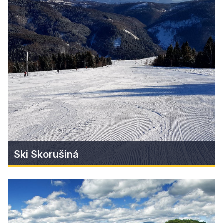
Nostalgia v Jesenskom
Chutné jedlo a pohodlný oddych pod jednou
strechou!
Zistiť viac
Ski Skorušiná