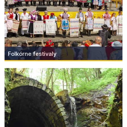
letnej sezóne je návštevníkom i turistom k
dispozícii vonkajší bazénový komplex s vodnými
atrakciami.
Zistiť viac
Folkórne festivaly
Folkórne festivaly
Folklórne slávnosti v Klenovci, Rejdovej ale i v
ďaľších miestach po celom Gemeri, sú nielen pre
vystupujúcich, ale i domácich veľkým sviatkom.