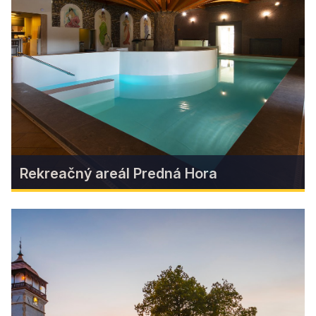
Objavte podzemné klenotnice Gemera: Jaskyňu
Domica, Gombaseckú, Ochtinskú aragonitovú i
Krásnohorskú jaskyňu. Prenádherné skvosty, aké
v jednom regióne nenájdete nikde inde na svete.
Zistiť viac
Rekreačný areál Predná Hora
Rekreačný areál Predná Hora
Navštívte wellness s vírivkami, saunami, soľnou